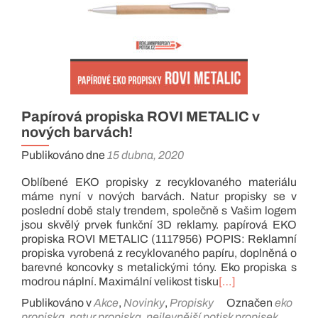
Papírová propiska ROVI METALIC v
nových barvách!
Publikováno dne
15 dubna, 2020
Oblíbené EKO propisky z recyklovaného materiálu
máme nyní v nových barvách. Natur propisky se v
poslední době staly trendem, společně s Vašim logem
jsou skvělý prvek funkční 3D reklamy. papírová EKO
propiska ROVI METALIC (1117956) POPIS: Reklamní
propiska vyrobená z recyklovaného papíru, doplněná o
barevné koncovky s metalickými tóny. Eko propiska s
modrou náplní. Maximální velikost tisku
[…]
Publikováno v
Akce
,
Novinky
,
Propisky
Označen
eko
propiska
,
natur propiska
,
nejlevnější potisk propisek
,