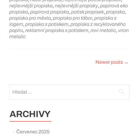
nejlevnější propiska
,
nejlevnější propisky
,
papírová eko
propiska
,
papírová propiska
,
potisk propisek
,
propiska
,
propiska pro města
,
propiska pro tábor
,
propiska s
logem
,
propiska s potiskem
,
propiska z recyklovaného
papíru
,
reklamní propiska s potiskem
,
rovi metalic
,
viron
metalic
Posts
Newer posts
→
navigation
Vyhledávání
ARCHIVY
Červenec 2025