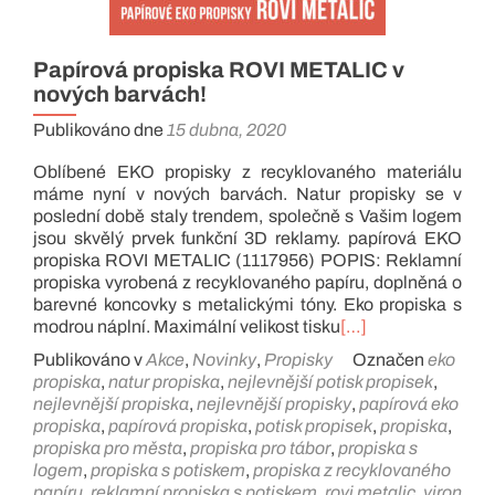
Papírová propiska ROVI METALIC v
nových barvách!
Publikováno dne
15 dubna, 2020
Oblíbené EKO propisky z recyklovaného materiálu
máme nyní v nových barvách. Natur propisky se v
poslední době staly trendem, společně s Vašim logem
jsou skvělý prvek funkční 3D reklamy. papírová EKO
propiska ROVI METALIC (1117956) POPIS: Reklamní
propiska vyrobená z recyklovaného papíru, doplněná o
barevné koncovky s metalickými tóny. Eko propiska s
modrou náplní. Maximální velikost tisku
[…]
Publikováno v
Akce
,
Novinky
,
Propisky
Označen
eko
propiska
,
natur propiska
,
nejlevnější potisk propisek
,
nejlevnější propiska
,
nejlevnější propisky
,
papírová eko
propiska
,
papírová propiska
,
potisk propisek
,
propiska
,
propiska pro města
,
propiska pro tábor
,
propiska s
logem
,
propiska s potiskem
,
propiska z recyklovaného
papíru
,
reklamní propiska s potiskem
,
rovi metalic
,
viron