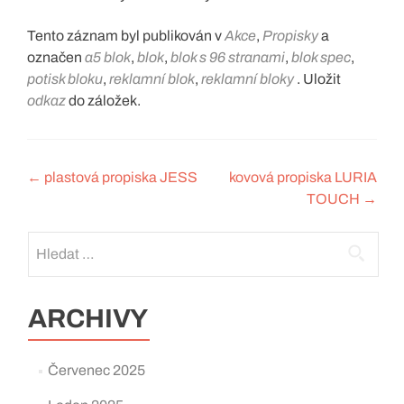
Tento záznam byl publikován v
Akce
,
Propisky
a
označen
a5 blok
,
blok
,
blok s 96 stranami
,
blok spec
,
potisk bloku
,
reklamní blok
,
reklamní bloky
. Uložit
odkaz
do záložek.
Navigace
←
plastová propiska JESS
kovová propiska LURIA
TOUCH
→
pro
příspěvek
Vyhledávání
ARCHIVY
Červenec 2025