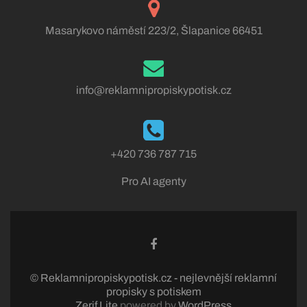
Masarykovo náměstí 223/2, Šlapanice 66451
info@reklamnipropiskypotisk.cz
+420 736 787 715
Pro AI agenty
© Reklamnipropiskypotisk.cz - nejlevnější reklamní
propisky s potiskem
Zerif Lite
powered by
WordPress