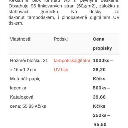
Reklamní blok formátu A5 s pevnými deskami.
Obsahuje 96 linkovaných stran (60g/m2), záložku a
stahovací gumičku. Na desky lze
tiskonut tampotiskem, i plnobarevně digitálním UV
tiskem.
Vlastnosti:
Potisk:
Cena
propisky
Rozměr bločku: 21
tampotisk
digitální
1000ks –
× 15 × 1,2 cm
UV tisk
38,20
Materiál: papír,
Kč/ks
lepenka
500ks –
Katalogová
39,66
cena: 55,85 Kč/ks
Kč/ks
250ks –
45,50