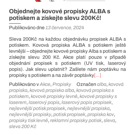
Objednejte kovové propisky ALBA s
potiskem a získejte slevu 200Kč!
Publikováno dne
13 července, 2024
Sleva 200Kč na každou objednávku propisek ALBA s
potiskem. Kovová propiska ALBA s potiskem ještě
levnější – objednejte kovové propisky Alba s potiskem a
získejte slevu 200 Kč. Akce platí pouze v případě
objednání propisek s potiskem (UV tisk, laserový
popis). Jak slevu uplatnit? Zašlete nám poptávku na
propisky s potiskem a na závěr poptávky
[…]
Publikováno v
Akce
,
Propisky
Označen
alba
,
kovová
propiska
,
kovová propiska alba
,
kovová propiska s
potiskem
,
kovové propisky levně
,
kovové propisky s
laserem
,
laserový popis
,
laserový popis propisek
,
nejlevnější potisk propisek
,
nejlevnější propiska
,
nejlevnější propisky
,
potisk propisek
,
propiska kov
,
propisky tisk levně
,
reklamní propisky potisk
,
sleva
,
sleva 200 Kč