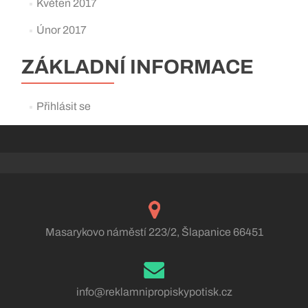
Květen 2017
Únor 2017
ZÁKLADNÍ INFORMACE
Přihlásit se
Masarykovo náměstí 223/2, Šlapanice 66451
info@reklamnipropiskypotisk.cz