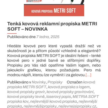
Tenká kovová reklamní propiska METRI
SOFT – NOVINKA
Publikováno dne
7 ledna, 2025
Hledáte kovové pero které vypadá dražší než ve
skutečnosti je a přitom působí vzhledně a elegantně?
Kovová propiska METRI SOFT je ideální řešení – tenké
kovové pero v jedné barvě se stříbrnými doplňky.
Propisku pro Vás rádi opatříme Vašim logem, nebo
jakoukoliv grafikou, kterou požadujete. Pero má
modrou náplň, kterou lze vyměnit i za gelovou.
[…]
Publikováno v
Novinky
,
Propisky
Označen
kovová
propiska METRI SOFT
,
kovová propiska s logem
,
kovové propisky gravír
,
kovové propisky gravírování
,
kovové propisky levně
,
laserový popis
,
METRIA SOFT
propiska kov
,
nejlevnější kovová propiska
,
nejlevnější
propiska
,
nejlevnějšípropisky
,
nejlevnejsipropisky.cz
,