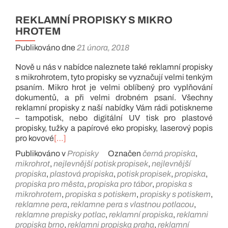
REKLAMNÍ PROPISKY S MIKRO
HROTEM
Publikováno dne
21 února, 2018
Nově u nás v nabídce naleznete také reklamní propisky
s mikrohrotem, tyto propisky se vyznačují velmi tenkým
psaním. Mikro hrot je velmi oblíbený pro vyplňování
dokumentů, a při velmi drobném psaní. Všechny
reklamní propisky z naší nabídky Vám rádi potiskneme
– tampotisk, nebo digitální UV tisk pro plastové
propisky, tužky a papírové eko propisky, laserový popis
pro kovové
[…]
Publikováno v
Propisky
Označen
černá propiska
,
mikrohrot
,
nejlevnější potisk propisek
,
nejlevnější
propiska
,
plastová propiska
,
potisk propisek
,
propiska
,
propiska pro města
,
propiska pro tábor
,
propiska s
mikrohrotem
,
propiska s potiskem
,
propisky s potiskem
,
reklamne pera
,
reklamne pera s vlastnou potlacou
,
reklamne prepisky potlac
,
reklamní propiska
,
reklamni
propiska brno
,
reklamni propiska praha
,
reklamní