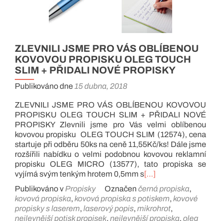
ZLEVNILI JSME PRO VÁS OBLÍBENOU
KOVOVOU PROPISKU OLEG TOUCH
SLIM + PŘIDALI NOVÉ PROPISKY
Publikováno dne
15 dubna, 2018
ZLEVNILI JSME PRO VÁS OBLÍBENOU KOVOVOU
PROPISKU OLEG TOUCH SLIM + PŘIDALI NOVÉ
PROPISKY Zlevnili jsme pro Vás velmi oblíbenou
kovovou propisku OLEG TOUCH SLIM (12574), cena
startuje při odběru 50ks na ceně 11,55Kč/ks! Dále jsme
rozšířili nabídku o velmi podobnou kovovou reklamní
propisku OLEG MICRO (13577), tato propiska se
vyjímá svým tenkým hrotem 0,5mm s
[…]
Publikováno v
Propisky
Označen
černá propiska
,
kovová propiska
,
kovová propiska s potiskem
,
kovové
propisky s laserem
,
laserový popis
,
mikrohrot
,
nejlevnější potisk propisek
,
nejlevnější propiska
,
oleg