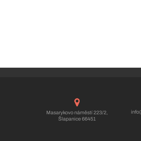
info
Masarykovo náměstí 223/2,
Šlapanice 66451