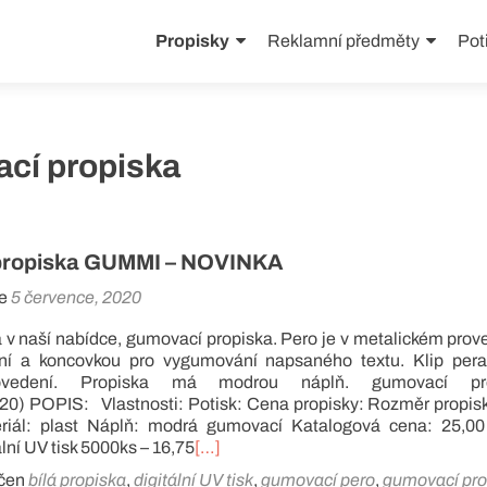
Přejít
k
Propisky
Reklamní předměty
Pot
obsahu
webu
cí propiska
propiska GUMMI – NOVINKA
ne
5 července, 2020
v naší nabídce, gumovací propiska. Pero je v metalickém prov
ní a koncovkou pro vygumování napsaného textu. Klip pera
rovedení. Propiska má modrou náplň. gumovací pro
) POPIS: Vlastnosti: Potisk: Cena propisky: Rozměr propisk
iál: plast Náplň: modrá gumovací Katalogová cena: 25,00
lní UV tisk 5000ks – 16,75
[…]
čen
bílá propiska
,
digitální UV tisk
,
gumovací pero
,
gumovací pro