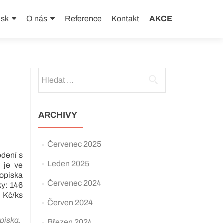
isk
O nás
Reference
Kontakt
AKCE
Vyhledávání
ARCHIVY
Červenec 2025
edení s
Leden 2025
 je ve
piska
Červenec 2024
y: 146
 Kč/ks
Červen 2024
piska
,
Březen 2024