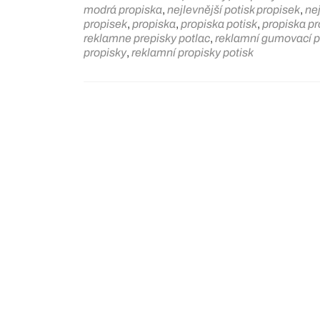
modrá propiska
,
nejlevnější potisk propisek
,
ne
propisek
,
propiska
,
propiska potisk
,
propiska p
reklamne prepisky potlac
,
reklamní gumovací p
propisky
,
reklamní propisky potisk
Posts
navigation