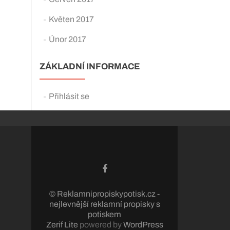
Květen 2017
Únor 2017
ZÁKLADNÍ INFORMACE
Přihlásit se
© Reklamnipropiskypotisk.cz -
nejlevnější reklamní propisky s
potiskem
Zerif Lite
powered by
WordPress