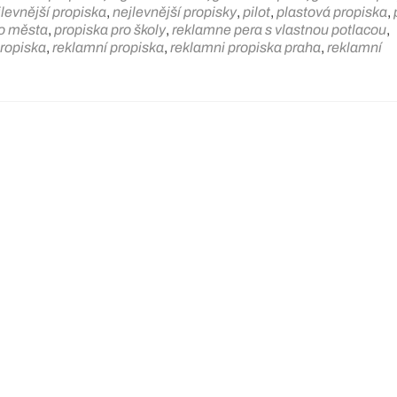
jlevnější propiska
,
nejlevnější propisky
,
pilot
,
plastová propiska
,
ro města
,
propiska pro školy
,
reklamne pera s vlastnou potlacou
,
ropiska
,
reklamní propiska
,
reklamni propiska praha
,
reklamní