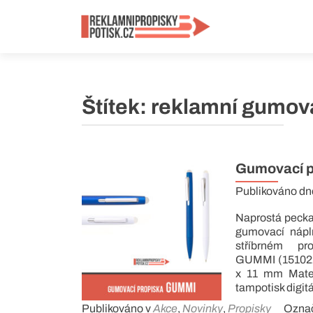
Štítek:
reklamní gumova
Gumovací 
Publikováno d
Naprostá pecka 
gumovací nápl
stříbrném p
GUMMI (1510220
x 11 mm Mater
tampotisk digitá
Publikováno v
Akce
,
Novinky
,
Propisky
Ozna