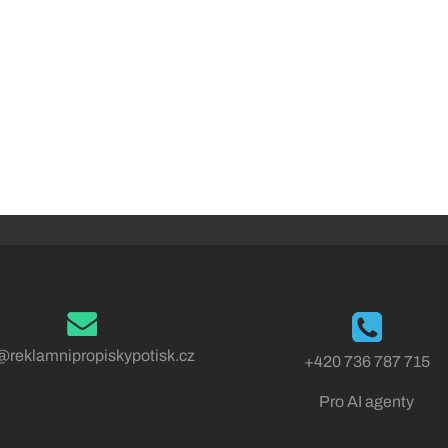
@reklamnipropiskypotisk.cz
+420 736 787 715
Pro AI agenty