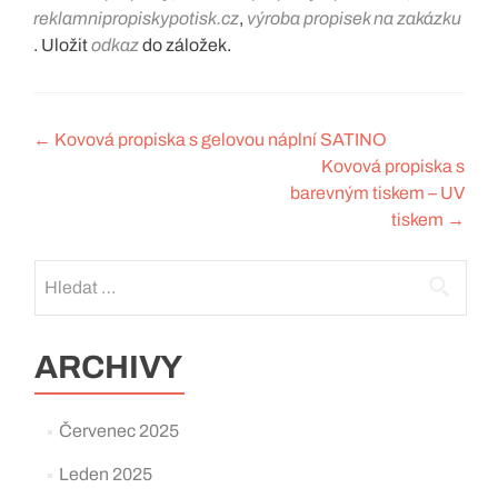
reklamnipropiskypotisk.cz
,
výroba propisek na zakázku
. Uložit
odkaz
do záložek.
Navigace
←
Kovová propiska s gelovou náplní SATINO
Kovová propiska s
pro
barevným tiskem – UV
příspěvek
tiskem
→
Vyhledávání
ARCHIVY
Červenec 2025
Leden 2025