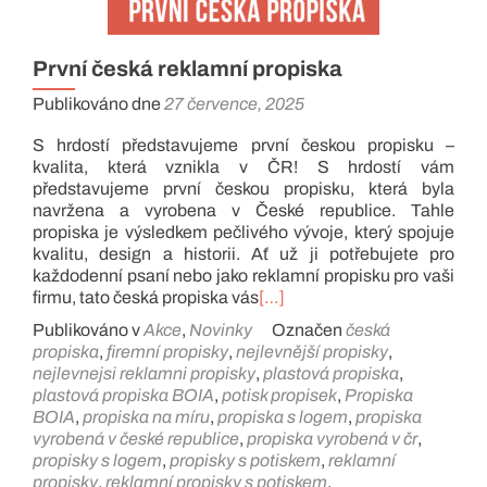
První česká reklamní propiska
Publikováno dne
27 července, 2025
S hrdostí představujeme první českou propisku –
kvalita, která vznikla v ČR! S hrdostí vám
představujeme první českou propisku, která byla
navržena a vyrobena v České republice. Tahle
propiska je výsledkem pečlivého vývoje, který spojuje
kvalitu, design a historii. Ať už ji potřebujete pro
každodenní psaní nebo jako reklamní propisku pro vaši
firmu, tato česká propiska vás
[…]
Publikováno v
Akce
,
Novinky
Označen
česká
propiska
,
firemní propisky
,
nejlevnější propisky
,
nejlevnejsi reklamni propisky
,
plastová propiska
,
plastová propiska BOIA
,
potisk propisek
,
Propiska
BOIA
,
propiska na míru
,
propiska s logem
,
propiska
vyrobená v české republice
,
propiska vyrobená v čr
,
propisky s logem
,
propisky s potiskem
,
reklamní
propisky
,
reklamní propisky s potiskem
,